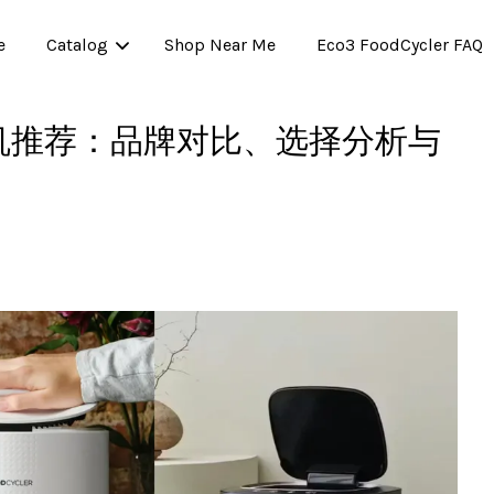
e
Catalog
Shop Near Me
Eco3 FoodCycler FAQ
理机推荐：品牌对比、选择分析与
Your cart is currently empty.
CONTINUE SHOPPING