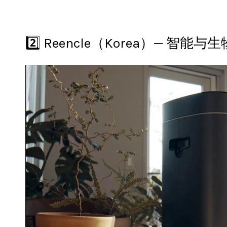
2️⃣ Reencle（Korea）— 智能