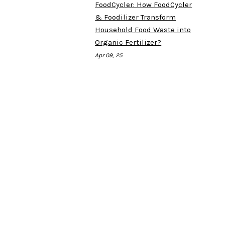
FoodCycler: How FoodCycler
& Foodilizer Transform
Household Food Waste into
Organic Fertilizer?
Apr 09, 25