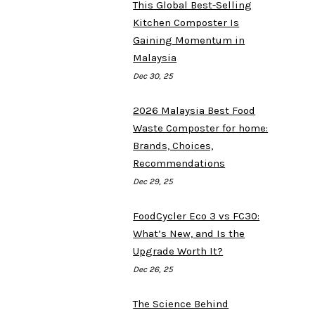
This Global Best-Selling
Kitchen Composter Is
Gaining Momentum in
Malaysia
Dec 30, 25
2026 Malaysia Best Food
Waste Composter for home:
Brands, Choices,
Recommendations
Dec 29, 25
FoodCycler Eco 3 vs FC30:
What’s New, and Is the
Upgrade Worth It?
Dec 26, 25
The Science Behind