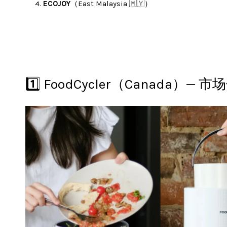
ECOJOY
（East Malaysia 🇲🇾）
1️⃣ FoodCycler（Canada）